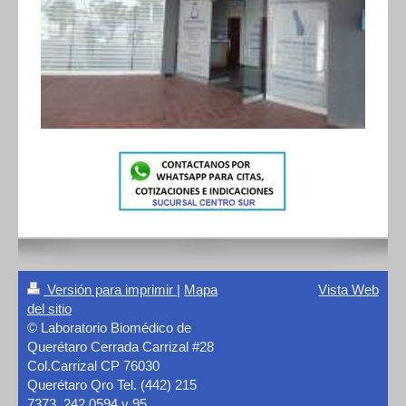
Versión para imprimir
|
Mapa
Vista Web
del sitio
© Laboratorio Biomédico de
Querétaro Cerrada Carrizal #28
Col.Carrizal CP 76030
Querétaro Qro Tel. (442) 215
7373, 242 0594 y 95